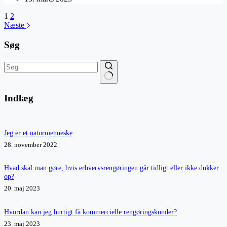
1
2
Næste
Søg
Ingen
resultater
Indlæg
Jeg er et naturmenneske
28. november 2022
Hvad skal man gøre, hvis erhvervsrengøringen går tidligt eller ikke dukker
op?
20. maj 2023
Hvordan kan jeg hurtigt få kommercielle rengøringskunder?
23. maj 2023