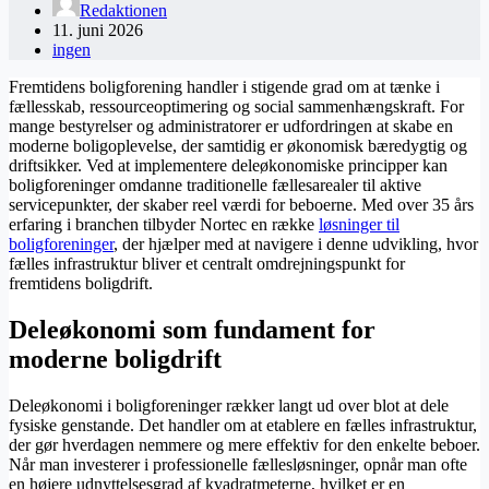
Redaktionen
11. juni 2026
ingen
Fremtidens boligforening handler i stigende grad om at tænke i
fællesskab, ressourceoptimering og social sammenhængskraft. For
mange bestyrelser og administratorer er udfordringen at skabe en
moderne boligoplevelse, der samtidig er økonomisk bæredygtig og
driftsikker. Ved at implementere deleøkonomiske principper kan
boligforeninger omdanne traditionelle fællesarealer til aktive
servicepunkter, der skaber reel værdi for beboerne. Med over 35 års
erfaring i branchen tilbyder Nortec en række
løsninger til
boligforeninger
, der hjælper med at navigere i denne udvikling, hvor
fælles infrastruktur bliver et centralt omdrejningspunkt for
fremtidens boligdrift.
Deleøkonomi som fundament for
moderne boligdrift
Deleøkonomi i boligforeninger rækker langt ud over blot at dele
fysiske genstande. Det handler om at etablere en fælles infrastruktur,
der gør hverdagen nemmere og mere effektiv for den enkelte beboer.
Når man investerer i professionelle fællesløsninger, opnår man ofte
en højere udnyttelsesgrad af kvadratmeterne, hvilket er en