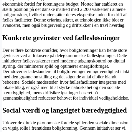
økonomisk fordel for foreningens budget. Nortec har etableret en
stærk position på det danske marked med 2.200 vaskerier i almene
boligområder, hvilket understøtter deres ekspertise inden for drift af
fælles faciliteter. Denne erfaring sikrer, at teknologien ikke blot er
avanceret, men også brugervenlig og driftsikker i en travl hverdag.
Konkrete gevinster ved fællesløsninger
Der er flere konkrete områder, hvor boligforeninger kan hente store
gevinster ved at fokusere på deleøkonomiske fællesløsninger. Dette
inkluderer fællesvaskerier med moderne adgangskontrol og digital
styring, der minimerer spild og optimerer energiforbruget.
Derudover er ladestandere til boligforeninger en nødvendighed i takt
med den grønne omstilling og det stigende antal elbiler blandt
beboerne. Sociale mødesteder, hvor fællesfaciliteter integreres med
lokale tiltag, er også med til at styrke naboskabet og den sociale
bæredygtighed, mens driftsikre løsninger baseret på
gennemskuelighed reducerer behovet for individuel vedligeholdelse.
Social værdi og langsigtet bæredygtighed
Udover de direkte økonomiske fordele spiller den sociale dimension
en vigtig rolle i fremtidens boligforening. Gennem initiativer ser vi,