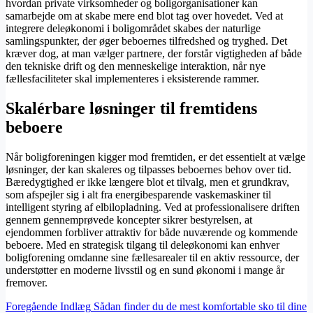
hvordan private virksomheder og boligorganisationer kan
samarbejde om at skabe mere end blot tag over hovedet. Ved at
integrere deleøkonomi i boligområdet skabes der naturlige
samlingspunkter, der øger beboernes tilfredshed og tryghed. Det
kræver dog, at man vælger partnere, der forstår vigtigheden af både
den tekniske drift og den menneskelige interaktion, når nye
fællesfaciliteter skal implementeres i eksisterende rammer.
Skalérbare løsninger til fremtidens
beboere
Når boligforeningen kigger mod fremtiden, er det essentielt at vælge
løsninger, der kan skaleres og tilpasses beboernes behov over tid.
Bæredygtighed er ikke længere blot et tilvalg, men et grundkrav,
som afspejler sig i alt fra energibesparende vaskemaskiner til
intelligent styring af elbilopladning. Ved at professionalisere driften
gennem gennemprøvede koncepter sikrer bestyrelsen, at
ejendommen forbliver attraktiv for både nuværende og kommende
beboere. Med en strategisk tilgang til deleøkonomi kan enhver
boligforening omdanne sine fællesarealer til en aktiv ressource, der
understøtter en moderne livsstil og en sund økonomi i mange år
fremover.
Foregående
Indlæg
Sådan finder du de mest komfortable sko til dine