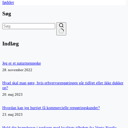
fødder
Søg
Ingen
resultater
Indlæg
Jeg er et naturmenneske
28. november 2022
Hvad skal man gøre, hvis erhvervsrengøringen går tidligt eller ikke dukker
op?
20. maj 2023
Hvordan kan jeg hurtigt få kommercielle rengøringskunder?
23. maj 2023
Hold din brændeovn i topform med kvalitets tilbehør fra Vento Nordic