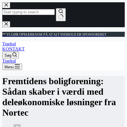
Fortsæt
til
indhold
Ingen
resultater
** VI GØR OPMÆRKSOM PÅ AT ALT INDHOLD ER SPONSORERET
Traekul
KONTAKT
Søg
Traekul
Menu
Fremtidens boligforening:
Sådan skaber i værdi med
deleøkonomiske løsninger fra
Nortec