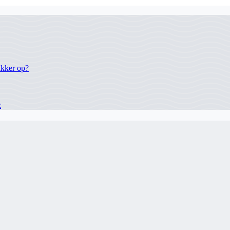
ukker op?
c